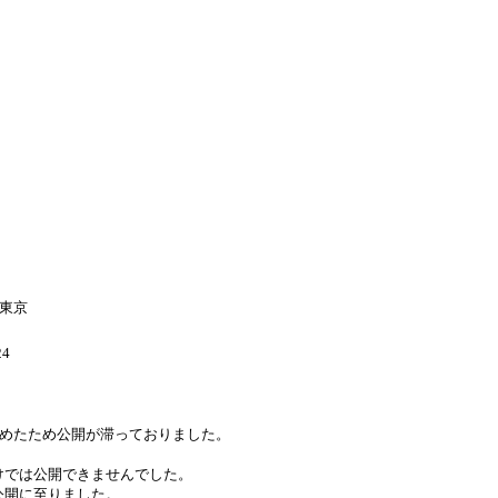
 東京
4
いを止めたため公開が滞っておりました。
けでは公開できませんでした。
公開に至りました。