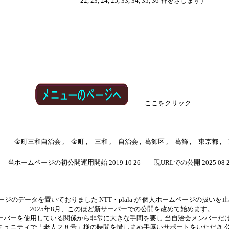
- 22, 23, 24, 25, 33, 34, 35, 36 番をさします）
ここをクリック
金町三和自治会 ; 金町 ; 三和 ; 自治会 ; 葛飾区 ; 葛飾 ; 東京都 ;
当ホームページの初公開運用開始 2019 10 26 現URLでの公開 2025 08 2
ページのデータを置いておりました NTT・plala が 個人ホームページの扱
2025年8月、このほど新サーバーでの公開を改めて始めます。
ーバーを使用している関係から非常に大きな手間を要し 当自治会メンバーだ
ミュニティで「老人２８号」様の時間を惜しまぬ手厚いサポートをいただき 